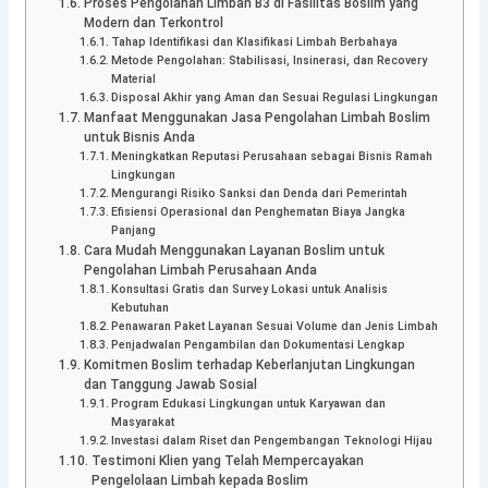
Proses Pengolahan Limbah B3 di Fasilitas Boslim yang
Modern dan Terkontrol
Tahap Identifikasi dan Klasifikasi Limbah Berbahaya
Metode Pengolahan: Stabilisasi, Insinerasi, dan Recovery
Material
Disposal Akhir yang Aman dan Sesuai Regulasi Lingkungan
Manfaat Menggunakan Jasa Pengolahan Limbah Boslim
untuk Bisnis Anda
Meningkatkan Reputasi Perusahaan sebagai Bisnis Ramah
Lingkungan
Mengurangi Risiko Sanksi dan Denda dari Pemerintah
Efisiensi Operasional dan Penghematan Biaya Jangka
Panjang
Cara Mudah Menggunakan Layanan Boslim untuk
Pengolahan Limbah Perusahaan Anda
Konsultasi Gratis dan Survey Lokasi untuk Analisis
Kebutuhan
Penawaran Paket Layanan Sesuai Volume dan Jenis Limbah
Penjadwalan Pengambilan dan Dokumentasi Lengkap
Komitmen Boslim terhadap Keberlanjutan Lingkungan
dan Tanggung Jawab Sosial
Program Edukasi Lingkungan untuk Karyawan dan
Masyarakat
Investasi dalam Riset dan Pengembangan Teknologi Hijau
Testimoni Klien yang Telah Mempercayakan
Pengelolaan Limbah kepada Boslim