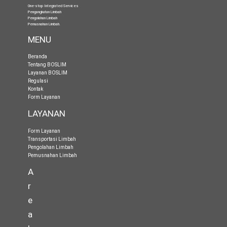
One-stop Integrated Services
Pengangkutan Limbah
Pengolahan Limbah
Pemusnahan Limbah
.
MENU
Beranda
Tentang BOSLIM
Layanan BOSLIM
Regulasi
Kontak
Form Layanan
LAYANAN
Form Layanan
Transportasi Limbah
Pengolahan Limbah
Pemusnahan Limbah
A
r
e
a