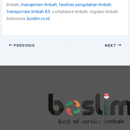
limbah,
manajemen limbah
,
fasilitas pengolahan limbah
,
transportasi limbah B3
, compliance limbah, regulasi limbah
Indonesia,
boslim.co.id
PREVIOUS
NEXT