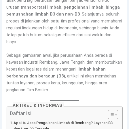
tidak perlu lagi berurusan dengan banyak vendor untuk
urusan
transportasi limbah, pengolahan limbah, hingga
pemusnahan limbah B3 dan non-B3
. Selanjutnya, seluruh
proses di jalankan oleh satu tim profesional yang memahami
regulasi lingkungan hidup di Indonesia, sehingga bisnis Anda
tetap patuh hukum sekaligus efisien dari sisi waktu dan
biaya.
Sebagai gambaran awal, jika perusahaan Anda berada di
kawasan industri Rembang, Jawa Tengah, dan membutuhkan
kepastian legalitas dalam menangani
limbah bahan
berbahaya dan beracun (B3)
, artikel ini akan membahas
tuntas layanan, proses kerja, keunggulan, hingga area
jangkauan Tim Boslim.
ARTIKEL & INFORMASI
Daftar Isi
Apa Itu Jasa Pengolahan Limbah di Rembang? Layanan B3
dan Non-B3 Terpadu