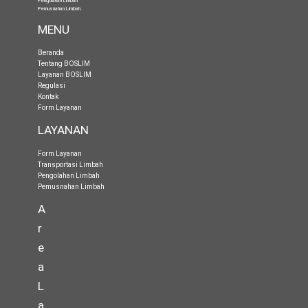
Pengolahan Limbah
Pemusnahan Limbah
.
MENU
Beranda
Tentang BOSLIM
Layanan BOSLIM
Regulasi
Kontak
Form Layanan
LAYANAN
Form Layanan
Transportasi Limbah
Pengolahan Limbah
Pemusnahan Limbah
A
r
e
a
L
a