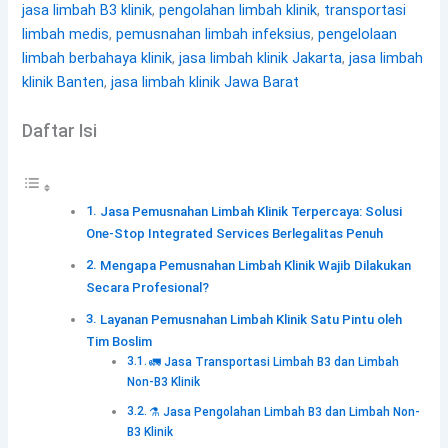
jasa limbah B3 klinik
,
pengolahan limbah klinik
,
transportasi
limbah medis
,
pemusnahan limbah infeksius
,
pengelolaan
limbah berbahaya klinik
,
jasa limbah klinik Jakarta
,
jasa limbah
klinik Banten
,
jasa limbah klinik Jawa Barat
Daftar Isi
Jasa Pemusnahan Limbah Klinik Terpercaya: Solusi
One-Stop Integrated Services Berlegalitas Penuh
Mengapa Pemusnahan Limbah Klinik Wajib Dilakukan
Secara Profesional?
Layanan Pemusnahan Limbah Klinik Satu Pintu oleh
Tim Boslim
🚛 Jasa Transportasi Limbah B3 dan Limbah
Non-B3 Klinik
⚗️ Jasa Pengolahan Limbah B3 dan Limbah Non-
B3 Klinik