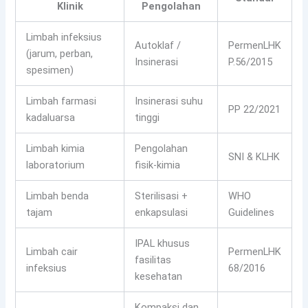
Klinik
Pengolahan
Limbah infeksius
Autoklaf /
PermenLHK
(jarum, perban,
Insinerasi
P.56/2015
spesimen)
Limbah farmasi
Insinerasi suhu
PP 22/2021
kadaluarsa
tinggi
Limbah kimia
Pengolahan
SNI & KLHK
laboratorium
fisik-kimia
Limbah benda
Sterilisasi +
WHO
tajam
enkapsulasi
Guidelines
IPAL khusus
Limbah cair
PermenLHK
fasilitas
infeksius
68/2016
kesehatan
Kompaksi dan