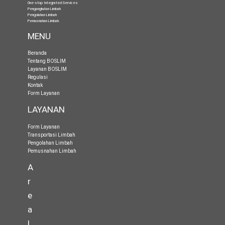
One-stop Integrated Services
Pengangkutan Limbah
Pengolahan Limbah
Pemusnahan Limbah
.
MENU
Beranda
Tentang BOSLIM
Layanan BOSLIM
Regulasi
Kontak
Form Layanan
LAYANAN
Form Layanan
Transportasi Limbah
Pengolahan Limbah
Pemusnahan Limbah
A
r
e
a
L