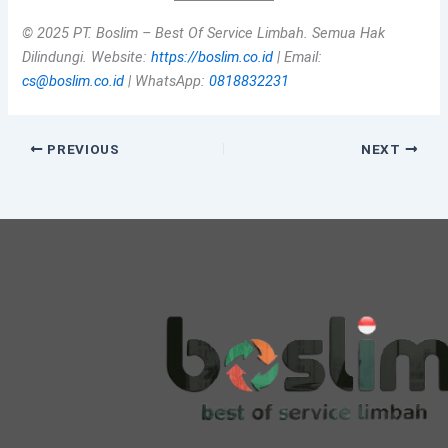
© 2025 PT. Boslim – Best Of Service Limbah. Semua Hak
Dilindungi.
Website:
https://boslim.co.id
| Email:
cs@boslim.co.id
| WhatsApp:
0818832231
PREVIOUS
NEXT