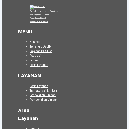
One-stop Integrated Services
Pengangkutan Limbah
Pengolahan Limbah
Pemusnahan Limbah
.
MENU
Beranda
Tentang BOSLIM
Layanan BOSLIM
Regulasi
Kontak
Form Layanan
LAYANAN
Form Layanan
Transportasi Limbah
Pengolahan Limbah
Pemusnahan Limbah
Area
Layanan
Jakarta