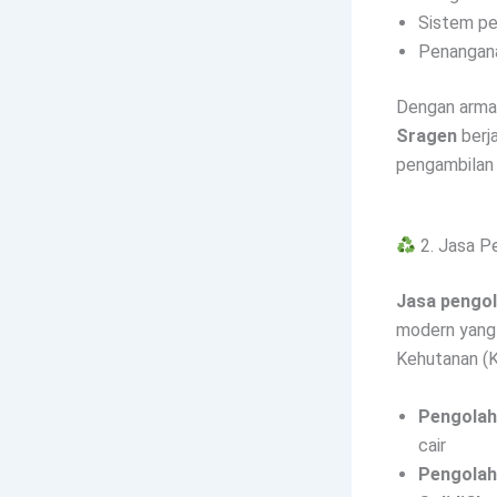
Sistem pe
Penangan
Dengan arma
Sragen
berja
pengambilan h
2. Jasa P
Jasa pengol
modern yang 
Kehutanan (K
Pengolaha
cair
Pengolaha