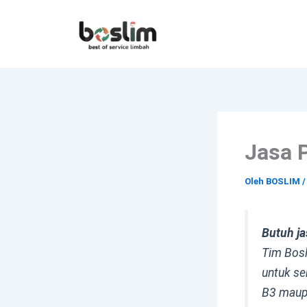
Lewati
ke
konten
Jasa 
Oleh
BOSLIM
Butuh ja
Tim Bosl
untuk se
B3 maupu