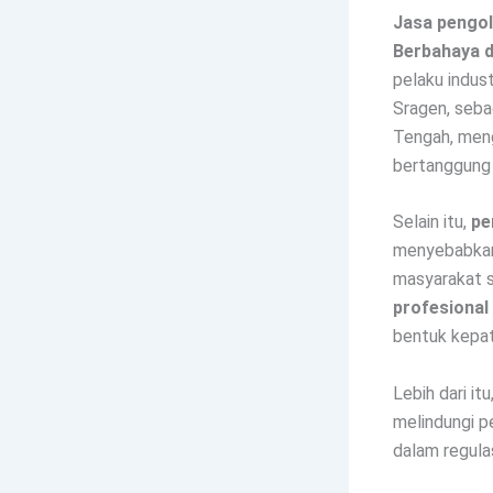
Jasa pengol
Berbahaya d
pelaku indust
Sragen, seba
Tengah, meng
bertanggung 
Selain itu,
pe
menyebabkan 
masyarakat s
profesional 
bentuk kepa
Lebih dari it
melindungi pe
dalam regulas