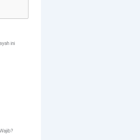
yah ini
Wajib?