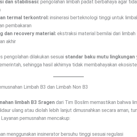
si dan stabilisasi:
pengolahan limbah padat berbahaya agar tid
n
an termal terkontrol:
insinerasi berteknologi tinggi untuk limb
an pembakaran
g dan recovery material:
ekstraksi material bernilai dari limba
n akhir
s pengolahan dilakukan sesuai
standar baku mutu lingkungan
emerintah, sehingga hasil akhirnya tidak membahayakan ekosiste
emusnahan Limbah B3 dan Limbah Non B3
nahan limbah B3 Sragen
dari Tim Boslim memastikan bahwa li
idaur ulang atau diolah lebih lanjut dimusnahkan secara aman, tu
 Layanan pemusnahan mencakup:
n menggunakan insinerator bersuhu tinggi sesuai regulasi