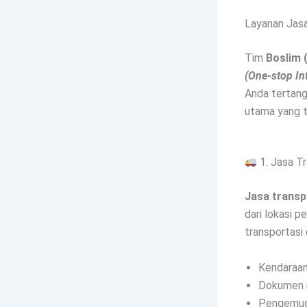
Layanan Jasa
Tim
Boslim 
(One-stop In
Anda tertanga
utama yang t
1. Jasa T
Jasa transp
dari lokasi p
transportasi 
Kendaraan
Dokumen m
Pengemudi