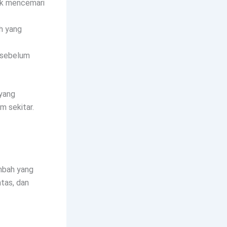
ak mencemari
ah yang
h sebelum
yang
m sekitar.
mbah yang
ntas, dan