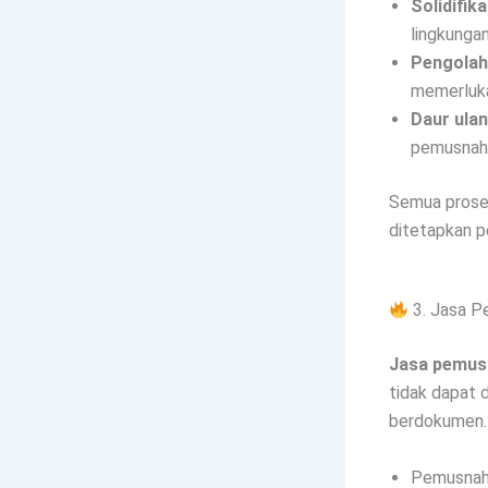
Solidifika
lingkunga
Pengolah
memerluk
Daur ulan
pemusnaha
Semua prose
ditetapkan p
3. Jasa P
Jasa pemus
tidak dapat d
berdokumen.
Pemusnaha