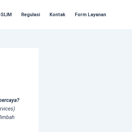
OSLIM
Regulasi
Kontak
Form Layanan
rpercaya?
rvices)
 limbah