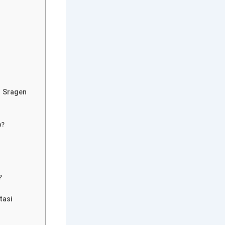
i Sragen
m?
?
tasi