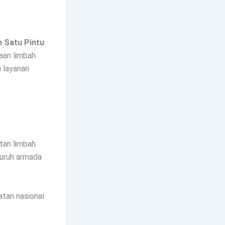
 Satu Pintu
aan limbah
a layanan
tan limbah
eluruh armada
tan nasional