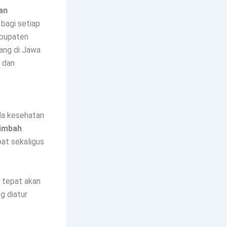
an
bagi setiap
Kabupaten
bang di Jawa
 dan
da kesehatan
limbah
at sekaligus
 tepat akan
g diatur