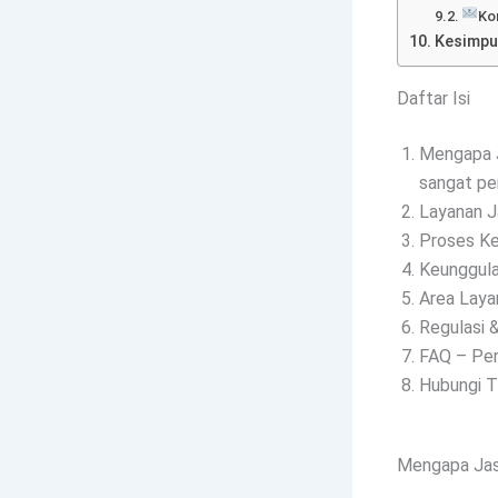
Ko
Kesimpu
Daftar Isi
Mengapa J
sangat pe
Layanan J
Proses Ke
Keunggula
Area Laya
Regulasi 
FAQ – Per
Hubungi T
Mengapa Jasa