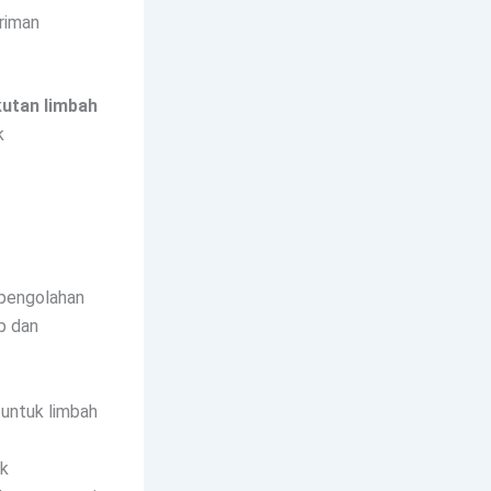
riman
utan limbah
k
 pengolahan
p dan
i untuk limbah
ik