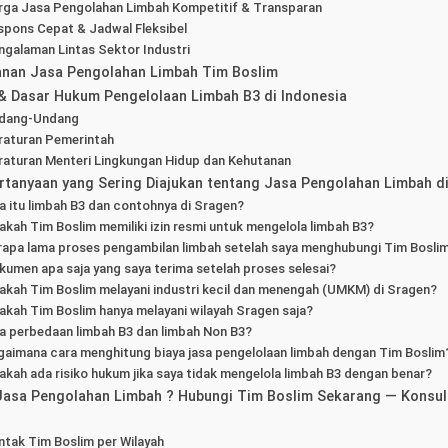
rga Jasa Pengolahan Limbah Kompetitif & Transparan
spons Cepat & Jadwal Fleksibel
ngalaman Lintas Sektor Industri
anan Jasa Pengolahan Limbah Tim Boslim
& Dasar Hukum Pengelolaan Limbah B3 di Indonesia
dang-Undang
raturan Pemerintah
raturan Menteri Lingkungan Hidup dan Kehutanan
rtanyaan yang Sering Diajukan tentang Jasa Pengolahan Limbah d
a itu limbah B3 dan contohnya di Sragen?
akah Tim Boslim memiliki izin resmi untuk mengelola limbah B3?
rapa lama proses pengambilan limbah setelah saya menghubungi Tim Bosli
kumen apa saja yang saya terima setelah proses selesai?
akah Tim Boslim melayani industri kecil dan menengah (UMKM) di Sragen?
akah Tim Boslim hanya melayani wilayah Sragen saja?
a perbedaan limbah B3 dan limbah Non B3?
gaimana cara menghitung biaya jasa pengelolaan limbah dengan Tim Boslim
akah ada risiko hukum jika saya tidak mengelola limbah B3 dengan benar?
Jasa Pengolahan Limbah ? Hubungi Tim Boslim Sekarang — Konsul
ntak Tim Boslim per Wilayah