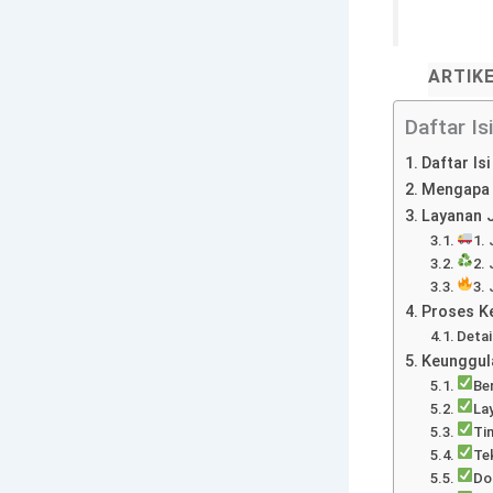
ARTIK
Daftar Isi
Daftar Isi
Mengapa 
Layanan J
1.
2.
3.
Proses Ke
Detai
Keunggul
Be
La
Ti
Te
Do