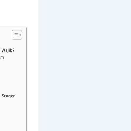
 Wajib?
im
i Sragen