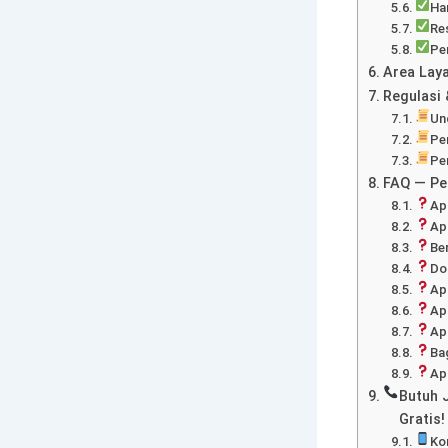
Ha
Re
Pe
Area Lay
Regulasi 
Un
Pe
Pe
FAQ — Pe
Ap
Ap
Be
Do
Ap
Ap
Ap
Ba
Ap
Butuh 
Gratis!
Ko