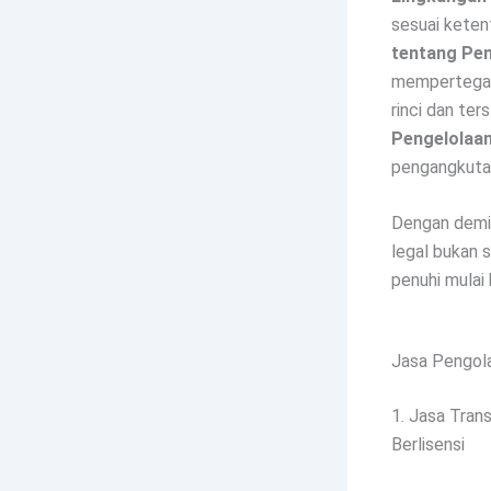
sesuai keten
tentang Pen
mempertegas 
rinci dan ter
Pengelolaa
pengangkutan
Dengan demik
legal bukan 
penuhi mulai h
Jasa Pengola
1. Jasa Tran
Berlisensi