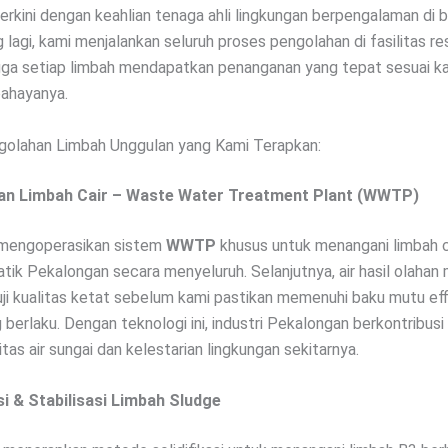
erkini dengan keahlian tenaga ahli lingkungan berpengalaman di 
 lagi, kami menjalankan seluruh proses pengolahan di fasilitas re
ga setiap limbah mendapatkan penanganan yang tepat sesuai kar
bahayanya.
olahan Limbah Unggulan yang Kami Terapkan:
an Limbah Cair – Waste Water Treatment Plant (WWTP)
 mengoperasikan sistem
WWTP
khusus untuk menangani limbah ca
atik Pekalongan secara menyeluruh. Selanjutnya, air hasil olahan
uji kualitas ketat sebelum kami pastikan memenuhi baku mutu ef
 berlaku. Dengan teknologi ini, industri Pekalongan berkontribus
tas air sungai dan kelestarian lingkungan sekitarnya.
asi & Stabilisasi Limbah Sludge