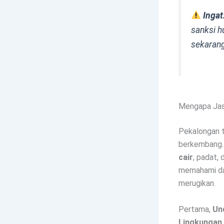
Ingat
sanksi h
sekarang
Mengapa Jasa
Pekalongan 
berkembang. 
cair
, padat, 
memahami dan
merugikan.
Pertama,
Un
Lingkungan