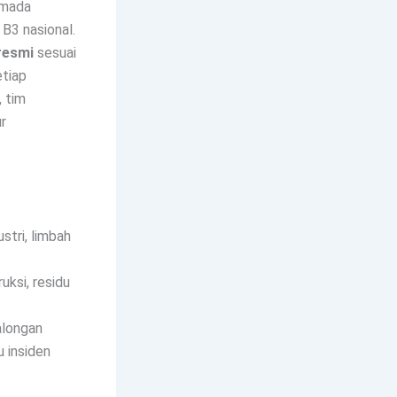
rmada
B3 nasional.
resmi
sesuai
etiap
, tim
r
stri, limbah
uksi, residu
kalongan
 insiden