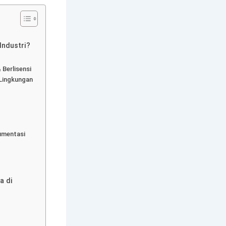
Industri?
Berlisensi
 Lingkungan
umentasi
a di