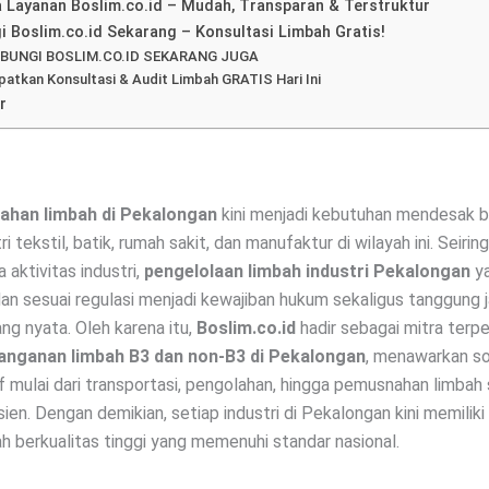
a Layanan Boslim.co.id – Mudah, Transparan & Terstruktur
i Boslim.co.id Sekarang – Konsultasi Limbah Gratis!
BUNGI BOSLIM.CO.ID SEKARANG JUGA
patkan Konsultasi & Audit Limbah GRATIS Hari Ini
r
ahan limbah di Pekalongan
kini menjadi kebutuhan mendesak b
i tekstil, batik, rumah sakit, dan manufaktur di wilayah ini. Seiring
aktivitas industri,
pengelolaan limbah industri Pekalongan
y
dan sesuai regulasi menjadi kewajiban hukum sekaligus tanggung
ng nyata. Oleh karena itu,
Boslim.co.id
hadir sebagai mitra terp
anganan limbah B3 dan non-B3 di Pekalongan
, menawarkan so
 mulai dari transportasi, pengolahan, hingga pemusnahan limbah
isien. Dengan demikian, setiap industri di Pekalongan kini memilik
ah berkualitas tinggi yang memenuhi standar nasional.