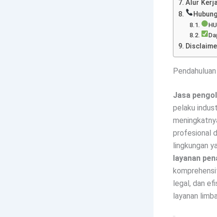
Alur Kerj
Hubung
HU
Da
Disclaime
Pendahuluan
Jasa pengol
pelaku industr
meningkatnya 
profesional 
lingkungan ya
layanan pen
komprehensif
legal, dan ef
layanan limb