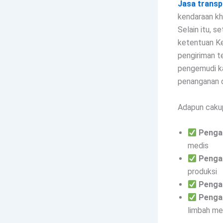
Jasa transp
kendaraan kh
Selain itu, 
ketentuan Ke
pengiriman t
pengemudi ka
penanganan d
Adapun cakup
Penga
medis
Penga
produksi
Penga
Penga
limbah m