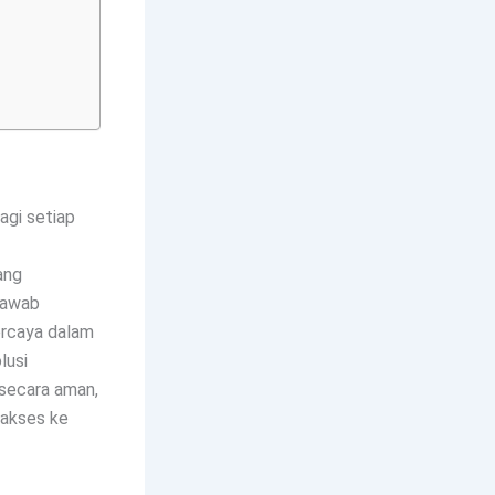
agi setiap
ang
 jawab
ercaya dalam
lusi
 secara aman,
i akses ke