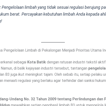
:
Pengelolaan limbah yang tidak sesuai regulasi berujung p
ukum berat. Percayakan kebutuhan limbah Anda kepada ahl
!
 Pengelolaan Limbah di Pekalongan Menjadi Prioritas Utama In
terkenal sebagai
Kota Batik
dengan ratusan industri tekstil akti
Namun, di balik kejayaan industri tersebut, tantangan
pengelola
dan B3 juga ikut meningkat tajam. Oleh sebab itu, setiap pelaku u
 menaati regulasi yang berlaku agar terhindar dari sanksi huku
dang-Undang No. 32 Tahun 2009 tentang Perlindungan dan 
 Hidup
mewajibkan setiap penghasil limbah B3 untuk mengelola 