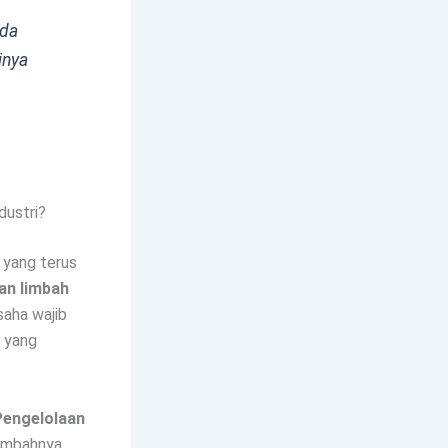
ada
inya
dustri?
f yang terus
an limbah
saha wajib
m yang
Pengelolaan
limbahnya