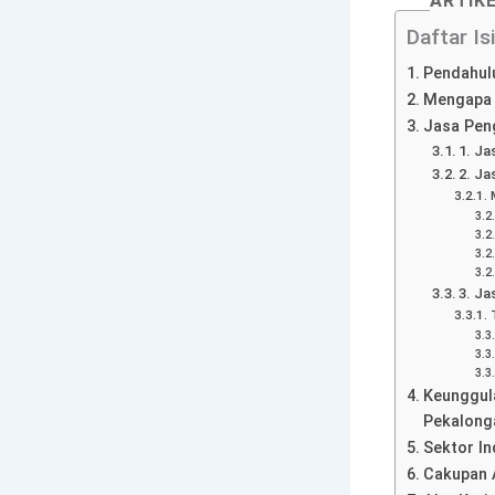
ARTIK
Daftar Isi
Pendahul
Mengapa 
Jasa Pen
1. Ja
2. Ja
3. Ja
Keunggula
Pekalong
Sektor In
Cakupan 