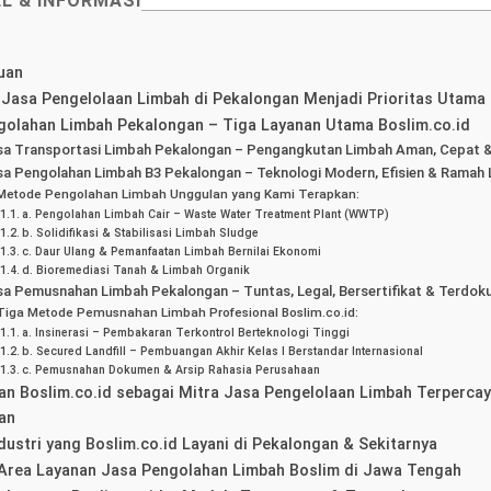
EL & INFORMASI
uan
Jasa Pengelolaan Limbah di Pekalongan Menjadi Prioritas Utama 
golahan Limbah Pekalongan – Tiga Layanan Utama Boslim.co.id
sa Transportasi Limbah Pekalongan – Pengangkutan Limbah Aman, Cepat & 
sa Pengolahan Limbah B3 Pekalongan – Teknologi Modern, Efisien & Ramah
Metode Pengolahan Limbah Unggulan yang Kami Terapkan:
a. Pengolahan Limbah Cair – Waste Water Treatment Plant (WWTP)
b. Solidifikasi & Stabilisasi Limbah Sludge
c. Daur Ulang & Pemanfaatan Limbah Bernilai Ekonomi
d. Bioremediasi Tanah & Limbah Organik
sa Pemusnahan Limbah Pekalongan – Tuntas, Legal, Bersertifikat & Terdok
Tiga Metode Pemusnahan Limbah Profesional Boslim.co.id:
a. Insinerasi – Pembakaran Terkontrol Berteknologi Tinggi
b. Secured Landfill – Pembuangan Akhir Kelas I Berstandar Internasional
c. Pemusnahan Dokumen & Arsip Rahasia Perusahaan
n Boslim.co.id sebagai Mitra Jasa Pengelolaan Limbah Terpercay
an
dustri yang Boslim.co.id Layani di Pekalongan & Sekitarnya
Area Layanan Jasa Pengolahan Limbah Boslim di Jawa Tengah