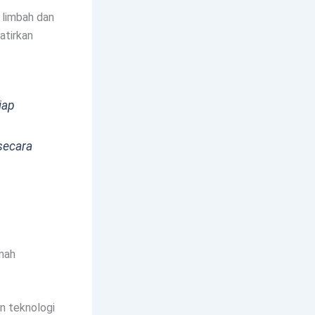
 limbah dan
atirkan
iap
secara
mah
n teknologi