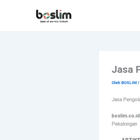
Lewati
ke
konten
Jasa 
Oleh
BOSLIM
Jasa Pengola
boslim.co.id
Pekalongan