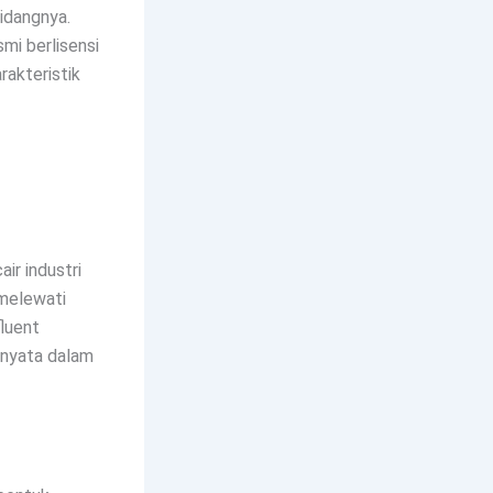
bidangnya.
smi berlisensi
akteristik
ir industri
 melewati
fluent
i nyata dalam