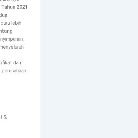
2 Tahun 2021
dup
cara lebih
entang
nyimpanan,
menyeluruh.
ifikat dan
ap perusahaan
t &