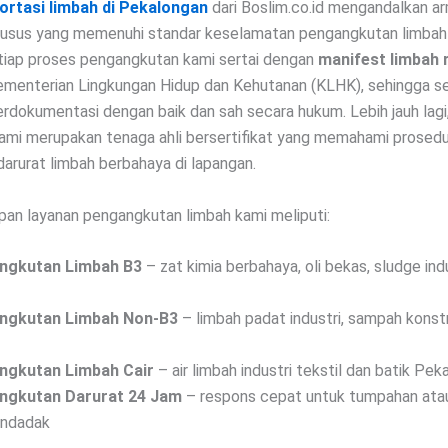
ortasi limbah di Pekalongan
dari Boslim.co.id mengandalkan a
usus yang memenuhi standar keselamatan pengangkutan limbah 
setiap proses pengangkutan kami sertai dengan
manifest limbah 
menterian Lingkungan Hidup dan Kehutanan (KLHK), sehingga s
erdokumentasi dengan baik dan sah secara hukum. Lebih jauh lagi
mi merupakan tenaga ahli bersertifikat yang memahami prosedu
arurat limbah berbahaya di lapangan.
an layanan pengangkutan limbah kami meliputi:
ngkutan Limbah B3
– zat kimia berbahaya, oli bekas, sludge indu
ngkutan Limbah Non-B3
– limbah padat industri, sampah konstr
ngkutan Limbah Cair
– air limbah industri tekstil dan batik Pe
ngkutan Darurat 24 Jam
– respons cepat untuk tumpahan atau
endadak