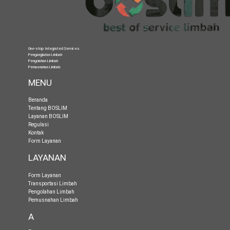
One-stop Integrated Services
Pengangkutan Limbah
Pengolahan Limbah
Pemusnahan Limbah
.
MENU
Beranda
Tentang BOSLIM
Layanan BOSLIM
Regulasi
Kontak
Form Layanan
LAYANAN
Form Layanan
Transportasi Limbah
Pengolahan Limbah
Pemusnahan Limbah
A