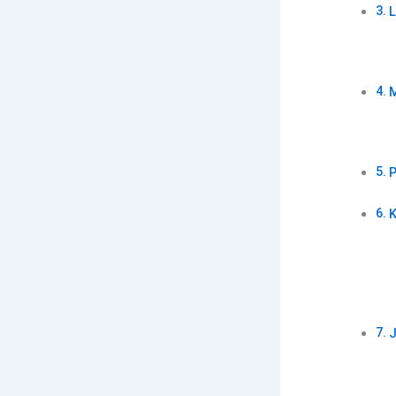
L
M
P
K
J