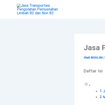
Lewati
ke
konten
Jasa 
Oleh
BOSLIM
Daftar Isi
J
M