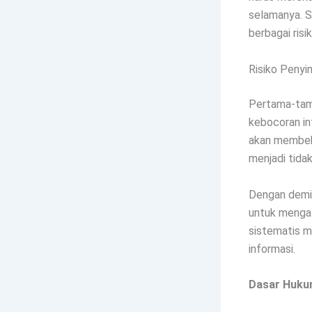
selamanya. S
berbagai ris
Risiko Peny
Pertama-tam
kebocoran inf
akan membeba
menjadi tida
Dengan demik
untuk mengat
sistematis m
informasi.
Dasar Huku