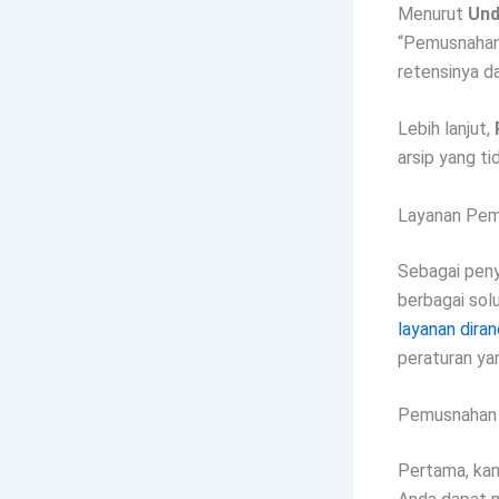
Menurut
Und
“Pemusnahan 
retensinya da
Lebih lanjut,
arsip yang ti
Layanan Pem
Sebagai pen
berbagai sol
layanan dira
peraturan ya
Pemusnahan 
Pertama, ka