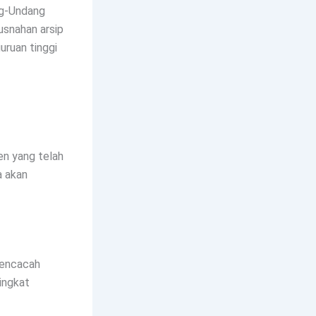
g-Undang
snahan arsip
uruan tinggi
n yang telah
a akan
mencacah
ingkat