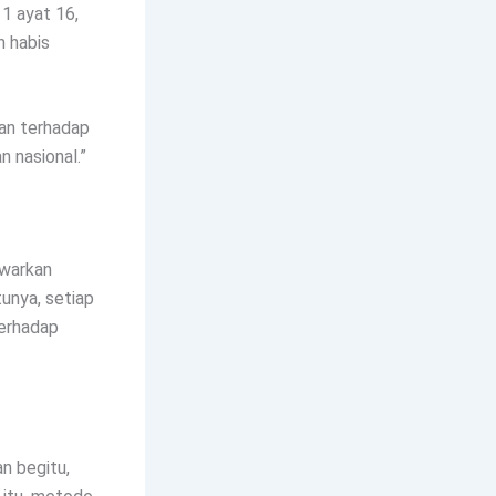
1 ayat 16,
h habis
an terhadap
n nasional.”
awarkan
unya, setiap
terhadap
n begitu,