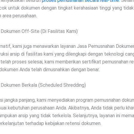
menyaksikan seluruh
proses pemusnahan secara real-time
. Selai
ocok untuk dokumen dengan tingkat kerahasiaan tinggi yang tidak
 area perusahaan.
okumen Off-Site (Di Fasilitas Kami)
rnatif, kami juga menawarkan layanan Jasa Pemusnahan Dokumen
ksi arsip di fasilitas kami yang dilengkapi dengan teknologi cang
telah proses selesai, kami memberikan sertifikat pemusnahan r
dokumen Anda telah dimusnahkan dengan benar.
Dokumen Berkala (Scheduled Shredding)
nsi jangka panjang, kami menyediakan program pemusnahan dok
suai kebutuhan perusahaan Anda. Akibatnya, Anda tidak perlu kha
mpukan arsip yang tidak terkelola. Selanjutnya, layanan ini mem
rkelanjutan terhadap kebijakan retensi dokumen.