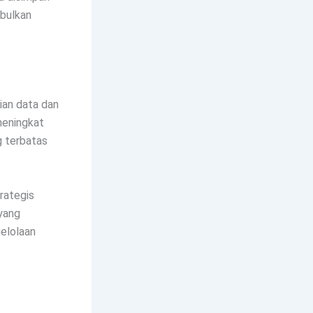
mbulkan
an data dan
meningkat
g terbatas
rategis
 yang
elolaan