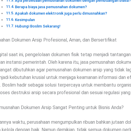
Apa perbedaan pemusnahan dokumen dengan pembuangan biasa?
Berapa biaya jasa pemusnahan dokumen?
Apakah dokumen elektronik juga perlu dimusnahkan?
Kesimpulan
Hubungi Boslim Sekarang!
han Dokumen Arsip Profesional, Aman, dan Bersertifikat
ital saat ini, pengelolaan dokumen fisik tetap menjadi tantangan
an instansi pemerintah. Oleh karena itu, jasa pemusnahan dokum
sangat dibutuhkan agar pemusnahan dokumen arsip yang tidak lag
enjadi kebutuhan krusial untuk menjaga keamanan informasi dan ef
 Boslim hadir sebagai solusi terpercaya untuk membantu organi
ses destruksi arsip secara profesional dan sesuai regulasi yang 
usnahan Dokumen Arsip Sangat Penting untuk Bisnis Anda?
alannya waktu, perusahaan mengumpulkan ribuan bahkan jutaan d
 kelola dengan baik. Namun demikian, tidak semua dokumen perl