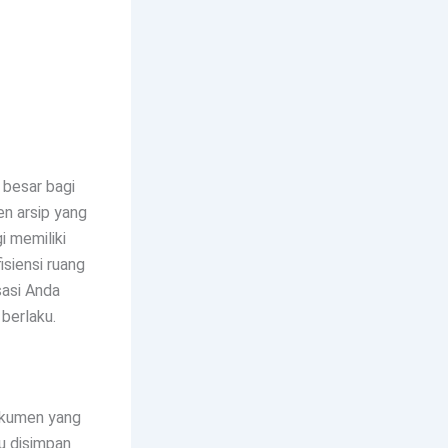
 besar bagi
en arsip yang
i memiliki
isiensi ruang
sasi Anda
berlaku.
okumen yang
u disimpan