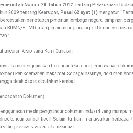
Pemerintah Nomor 28 Tahun 2012
tentang Pelaksanaan Undan
hun 2009 tentang Kearsipan,
Pasal 62 ayat (1)
mengatur: “Pemu
 berdasarkan penetapan pimpinan lembaga negara, pimpinan perg
inan BUMN/BUMD, atau pimpinan organisasi politik dan organisasi
tan.”
hancuran Arsip yang Kami Gunakan
knya, kami menggunakan berbagai teknologi pemusnahan dokume
 memastikan keamanan maksimal. Sebagai hasilnya, dokumen And
ingga tidak dapat dipulihkan kembali.
Pencacahan Dokumen)
menggunakan mesin penghancur dokumen industri yang mampu 
di potongan sangat kecil. Selain itu, kami menawarkan berbagai t
edding sesuai standar internasional: