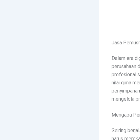
Jasa Pemusna
Dalam era dig
perusahaan d
profesional 
nilai guna m
penyimpanan.
mengelola pro
Mengapa Pem
Seiring berj
harus mereka