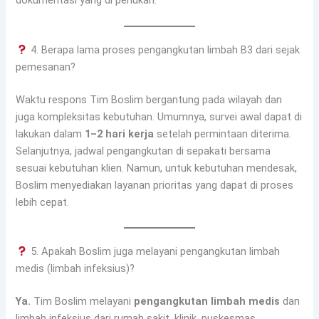
dokumentasi yang di perlukan.
4. Berapa lama proses pengangkutan limbah B3 dari sejak
pemesanan?
Waktu respons Tim Boslim bergantung pada wilayah dan
juga kompleksitas kebutuhan. Umumnya, survei awal dapat di
lakukan dalam
1–2 hari kerja
setelah permintaan diterima.
Selanjutnya, jadwal pengangkutan di sepakati bersama
sesuai kebutuhan klien. Namun, untuk kebutuhan mendesak,
Boslim menyediakan layanan prioritas yang dapat di proses
lebih cepat.
5. Apakah Boslim juga melayani pengangkutan limbah
medis (limbah infeksius)?
Ya.
Tim Boslim melayani
pengangkutan limbah medis
dan
limbah infeksius dari rumah sakit, klinik, puskesmas,