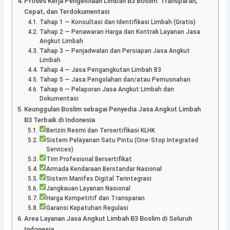
Proses Kerja Pengelolaan Limbah B3 Boslim: Transparan,
Cepat, dan Terdokumentasi
Tahap 1 — Konsultasi dan Identifikasi Limbah (Gratis)
Tahap 2 — Penawaran Harga dan Kontrak Layanan Jasa
Angkut Limbah
Tahap 3 — Penjadwalan dan Persiapan Jasa Angkut
Limbah
Tahap 4 — Jasa Pengangkutan Limbah B3
Tahap 5 — Jasa Pengolahan dan/atau Pemusnahan
Tahap 6 — Pelaporan Jasa Angkut Limbah dan
Dokumentasi
Keunggulan Boslim sebagai Penyedia Jasa Angkut Limbah
B3 Terbaik di Indonesia
Berizin Resmi dan Tersertifikasi KLHK
Sistem Pelayanan Satu Pintu (One-Stop Integrated
Services)
Tim Profesional Bersertifikat
Armada Kendaraan Berstandar Nasional
Sistem Manifes Digital Terintegrasi
Jangkauan Layanan Nasional
Harga Kompetitif dan Transparan
Garansi Kepatuhan Regulasi
Area Layanan Jasa Angkut Limbah B3 Boslim di Seluruh
Indonesia