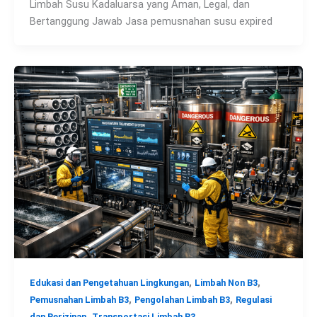
Limbah Susu Kadaluarsa yang Aman, Legal, dan
Bertanggung Jawab Jasa pemusnahan susu expired
,
,
Edukasi dan Pengetahuan Lingkungan
Limbah Non B3
,
,
Pemusnahan Limbah B3
Pengolahan Limbah B3
Regulasi
,
dan Perizinan
Transportasi Limbah B3