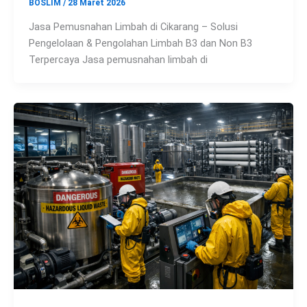
BOSLIM
/
28 Maret 2026
Jasa Pemusnahan Limbah di Cikarang – Solusi
Pengelolaan & Pengolahan Limbah B3 dan Non B3
Terpercaya Jasa pemusnahan limbah di