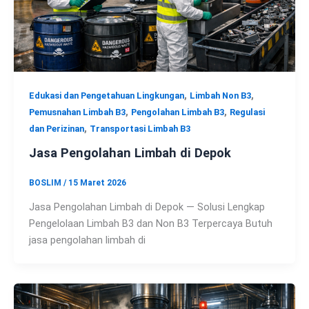
,
,
Edukasi dan Pengetahuan Lingkungan
Limbah Non B3
,
,
Pemusnahan Limbah B3
Pengolahan Limbah B3
Regulasi
,
dan Perizinan
Transportasi Limbah B3
Jasa Pengolahan Limbah di Depok
BOSLIM
/
15 Maret 2026
Jasa Pengolahan Limbah di Depok — Solusi Lengkap
Pengelolaan Limbah B3 dan Non B3 Terpercaya Butuh
jasa pengolahan limbah di