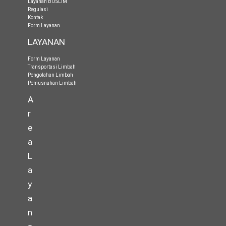
Layanan BOSLIM
Regulasi
Kontak
Form Layanan
LAYANAN
Form Layanan
Transportasi Limbah
Pengolahan Limbah
Pemusnahan Limbah
A
r
e
a
L
a
y
a
n