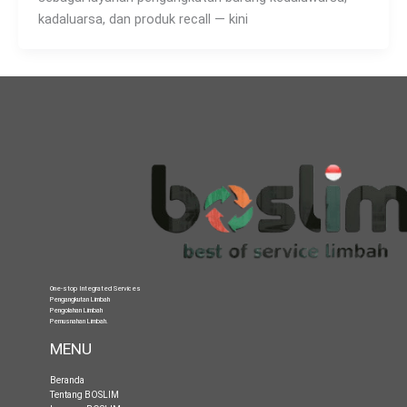
kadaluarsa, dan produk recall — kini
One-stop Integrated Services
Pengangkutan Limbah
Pengolahan Limbah
Pemusnahan Limbah
.
MENU
Beranda
Tentang BOSLIM