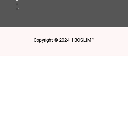
m
ur
Copyright © 2024 | BOSLIM™