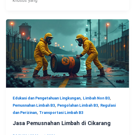
khusus yang
,
,
Edukasi dan Pengetahuan Lingkungan
Limbah Non B3
,
,
Pemusnahan Limbah B3
Pengolahan Limbah B3
Regulasi
,
dan Perizinan
Transportasi Limbah B3
Jasa Pemusnahan Limbah di Cikarang