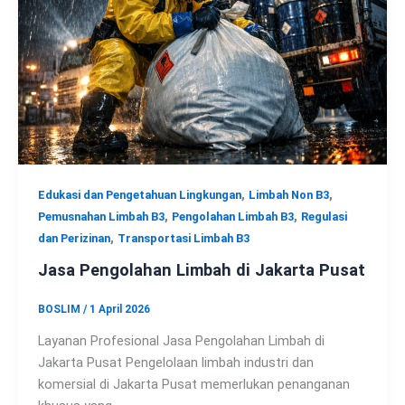
,
,
Edukasi dan Pengetahuan Lingkungan
Limbah Non B3
,
,
Pemusnahan Limbah B3
Pengolahan Limbah B3
Regulasi
,
dan Perizinan
Transportasi Limbah B3
Jasa Pengolahan Limbah di Jakarta Pusat
BOSLIM
/
1 April 2026
Layanan Profesional Jasa Pengolahan Limbah di
Jakarta Pusat Pengelolaan limbah industri dan
komersial di Jakarta Pusat memerlukan penanganan