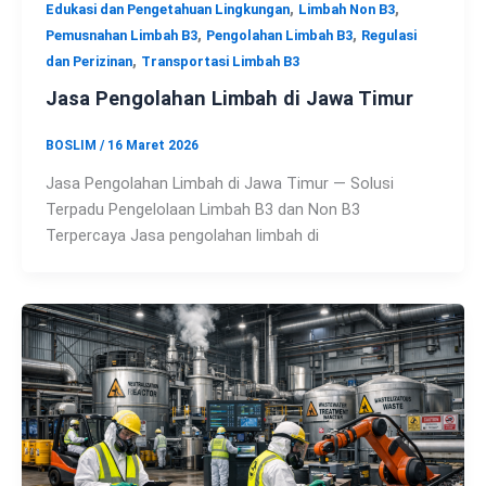
,
,
Edukasi dan Pengetahuan Lingkungan
Limbah Non B3
,
,
Pemusnahan Limbah B3
Pengolahan Limbah B3
Regulasi
,
dan Perizinan
Transportasi Limbah B3
Jasa Pengolahan Limbah di Jawa Timur
BOSLIM
/
16 Maret 2026
Jasa Pengolahan Limbah di Jawa Timur — Solusi
Terpadu Pengelolaan Limbah B3 dan Non B3
Terpercaya Jasa pengolahan limbah di